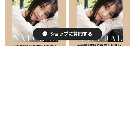
ショップに質問する
【CD】1st オリジナルアルバ
【CD】 1st オリジナルアルバ
ム『NATURAL』＋サイン入
ム『NATURAL』＋サイン入
りフォト付（A）
りフォト付（B）
¥2,500
¥2,500
キーワードから探す
SOLD OUT
SOLD OUT
カテゴリから探す