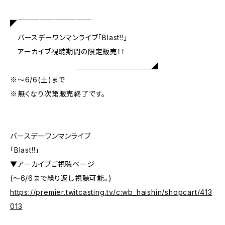
◤￣￣￣￣￣￣￣￣￣￣
バースデーワンマンライブ「Blast!!」
アーカイブ視聴期間の限定販売！！
＿＿＿＿＿＿＿＿＿＿◢
※〜6/6(土)まで
※無くなり次第販売終了です。
バースデーワンマンライブ
「Blast!!」
▼アーカイブご視聴ページ
(〜6/6まで繰り返し視聴可能。)
https://premier.twitcasting.tv/c:wb_haishin/shopcart/413
013