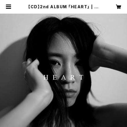
【CD】2nd ALBUM 「HEART」 | 大
池香奈 OFFICIAL WEB SHOP